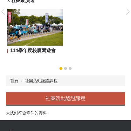
× 社團展演週
大
114學年度校慶園遊會
首頁
社團活動認證課程
社團活動認證課程
未找到符合條件的資料.