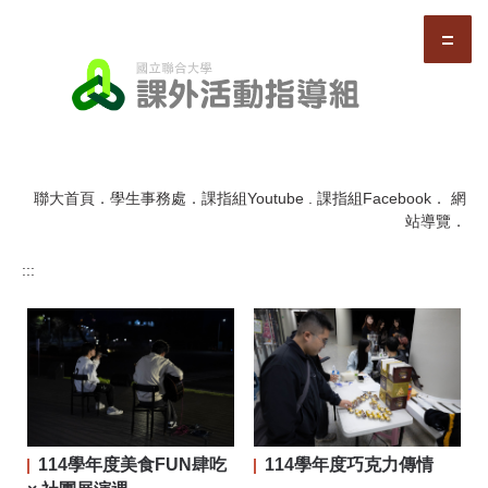
跳
到
主
要
內
容
區
聯大首頁
．
學生事務處
．
課指組Youtube
.
課指組Facebook
．
網
站導覽
．
:::
114學年度美食FUN肆吃
114學年度巧克力傳情
二屆