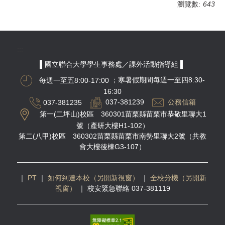
瀏覽數:
643
:::
▌國立聯合大學學生事務處／課外活動指導組 ▌
每週一至五8:00-17:00
；寒暑假期間每週一至四8:30-
16:30
037-381235
037-381239
公務信箱
第一(二坪山)校區 360301苗栗縣苗栗市恭敬里聯大1
號（產研大樓H1-102）
第二(八甲)校區 360302苗栗縣苗栗市南勢里聯大2號（共教
會大樓後棟G3-107）
｜
PT
｜
如何到達本校（另開新視窗）
｜
全校分機（另開新
視窗）
｜
校安緊急聯絡 037-381119