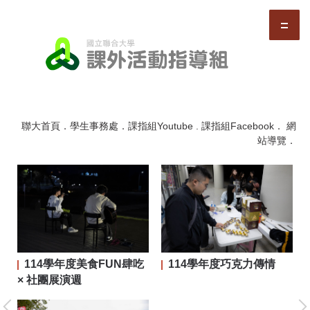
跳
到
主
要
內
容
區
聯大首頁
．
學生事務處
．
課指組Youtube
.
課指組Facebook
．
網
站導覽
．
114學年度美食FUN肆吃
114學年度巧克力傳情
二屆
× 社團展演週
大