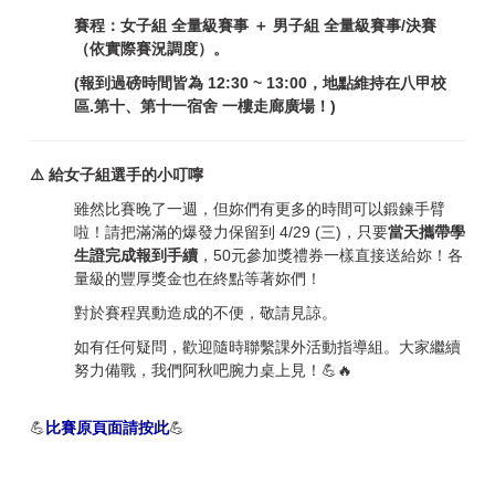
賽程：女子組 全量級賽事 ＋ 男子組 全量級賽事/決賽
（依實際賽況調度）。
(報到過磅時間皆為 12:30 ~ 13:00，地點維持在八甲校
區.第十、第十一宿舍 一樓走廊廣場！)
⚠️ 給女子組選手的小叮嚀
雖然比賽晚了一週，但妳們有更多的時間可以鍛鍊手臂
啦！請把滿滿的爆發力保留到 4/29 (三)，只要
當天攜帶學
生證完成報到手續
，50元參加獎禮券一樣直接送給妳！各
量級的豐厚獎金也在終點等著妳們！
對於賽程異動造成的不便，敬請見諒。
如有任何疑問，歡迎隨時聯繫課外活動指導組。大家繼續
努力備戰，我們阿秋吧腕力桌上見！💪🔥
💪
比賽原頁面請按此
💪