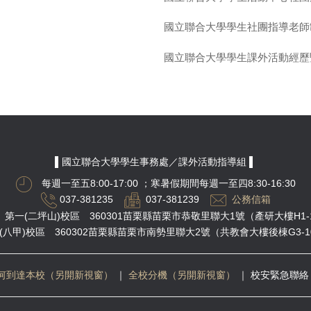
國立聯合大學學生社團指導老師
國立聯合大學學生課外活動經歷
▌國立聯合大學學生事務處／課外活動指導組 ▌
每週一至五8:00-17:00
；寒暑假期間每週一至四8:30-16:30
037-381235
037-381239
公務信箱
第一(二坪山)校區 360301苗栗縣苗栗市恭敬里聯大1號（產研大樓H1-
(八甲)校區 360302苗栗縣苗栗市南勢里聯大2號（共教會大樓後棟G3-1
何到達本校（另開新視窗）
｜
全校分機（另開新視窗）
｜
校安緊急聯絡 03