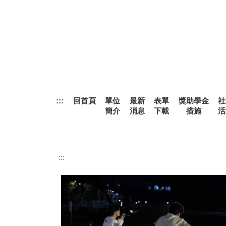
跳
到
主
要
內
容
區
:::
回首頁
單位
最新
表單
獎助學金
社
簡介
消息
下載
措施
活
:::