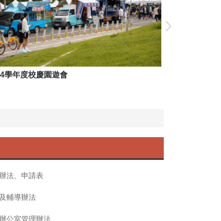
14學年度校慶園遊會
114學年度校
辦法、申請表
及輔導辦法
辦公室管理辦法