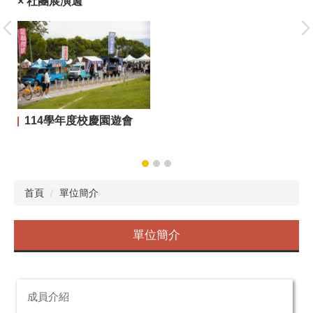
× 社團展演週
大
114學年度校慶園遊會
首頁
單位簡介
單位簡介
成員介紹