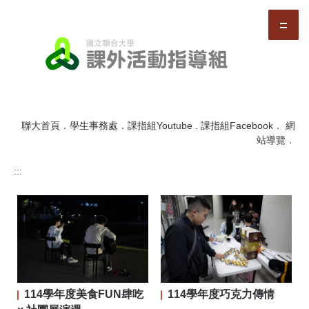
跳
到
主
要
內
容
區
聯大首頁
．
學生事務處
．
課指組Youtube
.
課指組Facebook
．
網
站導覽
．
:::
114學年度美食FUN肆吃
114學年度巧克力傳情
二屆