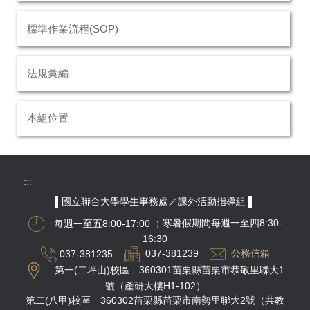
標準作業流程(SOP)
法規彙編
本組位置
:::
▌國立聯合大學學生事務處／課外活動指導組 ▌
每週一至五8:00-17:00
；寒暑假期間每週一至四8:30-
16:30
037-381235
037-381239
公務信箱
第一(二坪山)校區 360301苗栗縣苗栗市恭敬里聯大1
號（產研大樓H1-102）
第二(八甲)校區 360302苗栗縣苗栗市南勢里聯大2號（共教