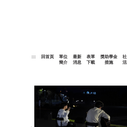
跳
到
主
要
內
容
區
:::
回首頁
單位
最新
表單
獎助學金
社
簡介
消息
下載
措施
活