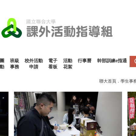
團
班級
校外活動
電子
活動
行事曆
幹部訓練e指通
動
事務
申請
看板
花絮
聯大首頁
．
學生事