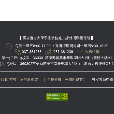
▌國立聯合大學學生事務處／課外活動指導組 ▌
每週一至五8:00-17:00
；寒暑假期間每週一至四8:30-16:30
037-381235
037-381239
公務信箱
第一(二坪山)校區 360301苗栗縣苗栗市恭敬里聯大1號（產研大樓H1-
(八甲)校區 360302苗栗縣苗栗市南勢里聯大2號（共教會大樓後棟G3-1
何到達本校（另開新視窗）
｜
全校分機（另開新視窗）
｜
校安緊急聯絡 03