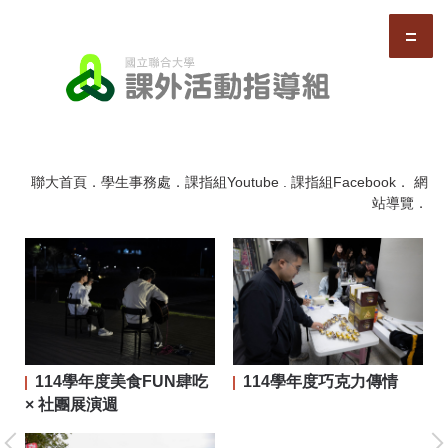
跳
到
主
要
內
容
區
聯大首頁
．
學生事務處
．
課指組Youtube
.
課指組Facebook
．
網
站導覽
．
114學年度美食FUN肆吃
114學年度巧克力傳情
二屆
× 社團展演週
大