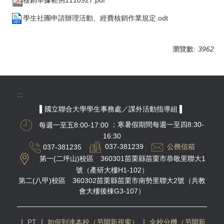
學生社團申請辦理活動、經費核銷作業規定.odt
瀏覽數:
3962
:::
▌國立聯合大學學生事務處／課外活動指導組 ▌
每週一至五8:00-17:00
；寒暑假期間每週一至四8:30-
16:30
037-381235
037-381239
公務信箱
第一(二坪山)校區 360301苗栗縣苗栗市恭敬里聯大1
號（產研大樓H1-102）
第二(八甲)校區 360302苗栗縣苗栗市南勢里聯大2號（共教
會大樓後棟G3-107）
｜
PT
｜
如何到達本校（另開新視窗）
｜
全校分機（另開新