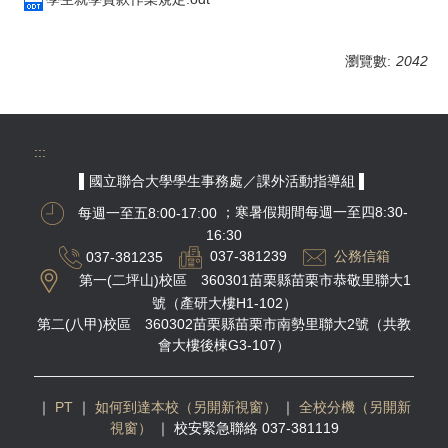
瀏覽數:
2042
:::
▌國立聯合大學學生事務處／課外活動指導組 ▌
每週一至五8:00-17:00
；寒暑假期間每週一至四8:30-
16:30
037-381235
037-381239
公務信箱
第一(二坪山)校區 360301苗栗縣苗栗市恭敬里聯大1
號（產研大樓H1-102）
第二(八甲)校區 360302苗栗縣苗栗市南勢里聯大2號（共教
會大樓後棟G3-107）
｜
PT
｜
如何到達本校（另開新視窗）
｜
全校分機（另開新
視窗）
｜
校安緊急聯絡 037-381119