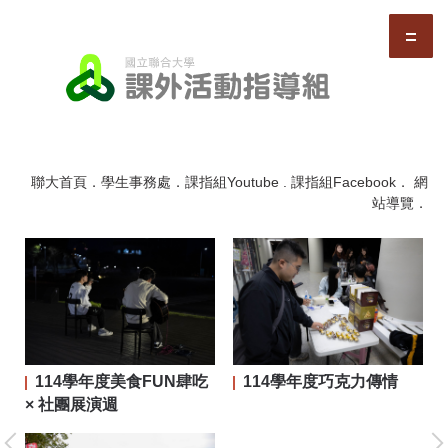
跳
到
主
要
內
容
區
聯大首頁
．
學生事務處
．
課指組Youtube
.
課指組Facebook
．
網
站導覽
．
114學年度美食FUN肆吃
114學年度巧克力傳情
二屆
× 社團展演週
大