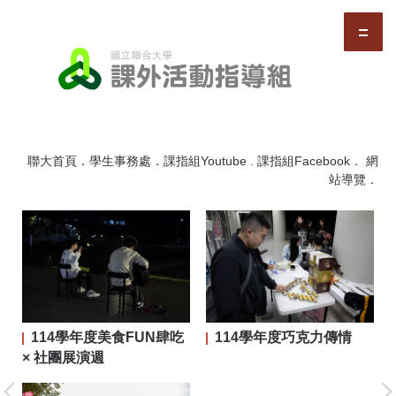
跳
到
主
要
內
容
區
聯大首頁
．
學生事務處
．
課指組Youtube
.
課指組Facebook
．
網
站導覽
．
114學年度美食FUN肆吃
114學年度巧克力傳情
二屆
× 社團展演週
大