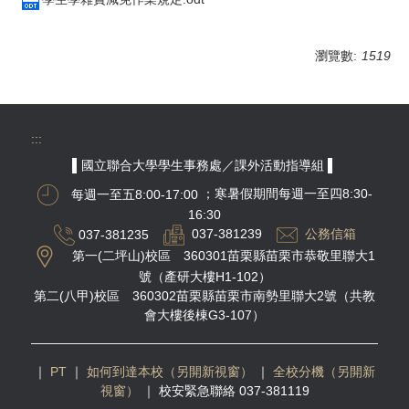
瀏覽數:
1519
:::
▌國立聯合大學學生事務處／課外活動指導組 ▌
每週一至五8:00-17:00
；寒暑假期間每週一至四8:30-
16:30
037-381235
037-381239
公務信箱
第一(二坪山)校區 360301苗栗縣苗栗市恭敬里聯大1
號（產研大樓H1-102）
第二(八甲)校區 360302苗栗縣苗栗市南勢里聯大2號（共教
會大樓後棟G3-107）
｜
PT
｜
如何到達本校（另開新視窗）
｜
全校分機（另開新
視窗）
｜
校安緊急聯絡 037-381119