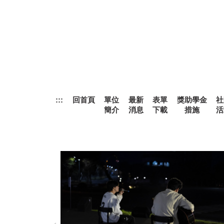
跳
到
主
要
內
容
區
:::
回首頁
單位
最新
表單
獎助學金
社
簡介
消息
下載
措施
活