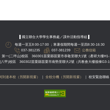
▌國立聯合大學學生事務處／課外活動指導組 ▌
每週一至五8:00-17:00
；寒暑假期間每週一至四8:30-16:30
037-381235
037-381239
公務信箱
第一(二坪山)校區 360301苗栗縣苗栗市恭敬里聯大1號（產研大樓H1-
(八甲)校區 360302苗栗縣苗栗市南勢里聯大2號（共教會大樓後棟G3-1
何到達本校（另開新視窗）
｜
全校分機（另開新視窗）
｜
校安緊急聯絡 03