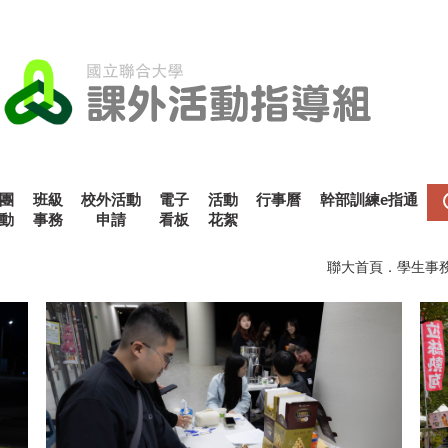
團
班級
校外活動
電子
活動
行事曆
幹部訓練e指通
動
事務
申請
看板
花絮
聯大首頁
．
學生事