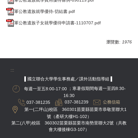
軍公教遺族就學優待-切結書.pdf
軍公教遺族子女就學優待申請書-1110707.pdf
瀏覽數:
1976
:::
▌國立聯合大學學生事務處／課外活動指導組 ▌
每週一至五8:00-17:00
；寒暑假期間每週一至四8:30-
16:30
037-381235
037-381239
公務信箱
第一(二坪山)校區 360301苗栗縣苗栗市恭敬里聯大1
號（產研大樓H1-102）
第二(八甲)校區 360302苗栗縣苗栗市南勢里聯大2號（共教
會大樓後棟G3-107）