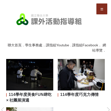
跳
到
主
要
內
容
區
聯大首頁
．
學生事務處
．
課指組Youtube
.
課指組Facebook
．
網
站導覽
．
114學年度美食FUN肆吃
114學年度巧克力傳情
二屆
× 社團展演週
大