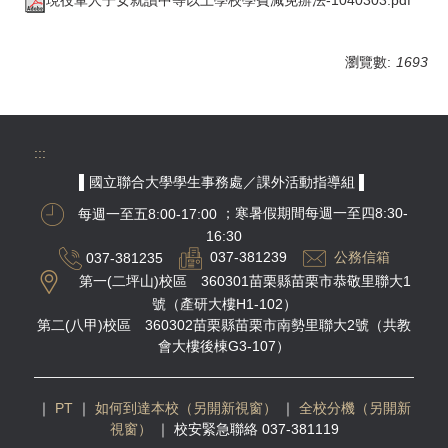
瀏覽數:
1693
:::
▌國立聯合大學學生事務處／課外活動指導組 ▌
每週一至五8:00-17:00
；寒暑假期間每週一至四8:30-
16:30
037-381235
037-381239
公務信箱
第一(二坪山)校區 360301苗栗縣苗栗市恭敬里聯大1
號（產研大樓H1-102）
第二(八甲)校區 360302苗栗縣苗栗市南勢里聯大2號（共教
會大樓後棟G3-107）
｜
PT
｜
如何到達本校（另開新視窗）
｜
全校分機（另開新
視窗）
｜
校安緊急聯絡 037-381119