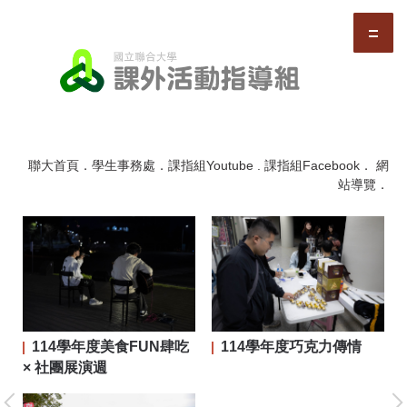
跳
到
主
要
內
容
區
聯大首頁
．
學生事務處
．
課指組Youtube
.
課指組Facebook
．
網
站導覽
．
114學年度美食FUN肆吃
114學年度巧克力傳情
二屆
× 社團展演週
大