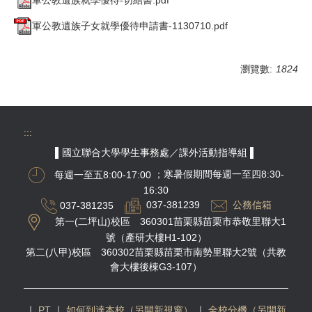
軍公教遺族子女就學優待申請書-1130710.pdf
瀏覽數:
1824
:::
▌國立聯合大學學生事務處／課外活動指導組 ▌
每週一至五8:00-17:00
；寒暑假期間每週一至四8:30-
16:30
037-381235
037-381239
公務信箱
第一(二坪山)校區 360301苗栗縣苗栗市恭敬里聯大1
號（產研大樓H1-102）
第二(八甲)校區 360302苗栗縣苗栗市南勢里聯大2號（共教
會大樓後棟G3-107）
｜
PT
｜
如何到達本校（另開新視窗）
｜
全校分機（另開新