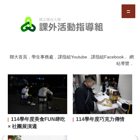
跳
到
主
要
內
容
區
聯大首頁
．
學生事務處
．
課指組Youtube
.
課指組Facebook
．
網
站導覽
．
114學年度美食FUN肆吃
114學年度巧克力傳情
二屆
× 社團展演週
大