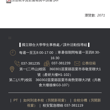
瀏覽數:
2071
:::
▌國立聯合大學學生事務處／課外活動指導組 ▌
每週一至五8:00-17:00
；寒暑假期間每週一至四8:30-
16:30
037-381235
037-381239
公務信箱
第一(二坪山)校區 360301苗栗縣苗栗市恭敬里聯大1
號（產研大樓H1-102）
第二(八甲)校區 360302苗栗縣苗栗市南勢里聯大2號（共教
會大樓後棟G3-107）
｜
PT
｜
如何到達本校（另開新視窗）
｜
全校分機（另開新
視窗）
｜
校安緊急聯絡 037-381119