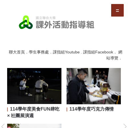
跳
到
主
要
內
容
區
聯大首頁
．
學生事務處
．
課指組Youtube
.
課指組Facebook
．
網
站導覽
．
114學年度美食FUN肆吃
114學年度巧克力傳情
二屆
× 社團展演週
大