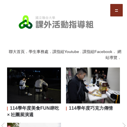
跳
到
主
要
內
容
區
聯大首頁
．
學生事務處
．
課指組Youtube
.
課指組Facebook
．
網
站導覽
．
114學年度美食FUN肆吃
114學年度巧克力傳情
二屆
× 社團展演週
大