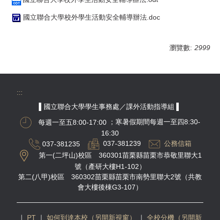
國立聯合大學校外學生活動安全輔導辦法.doc
瀏覽數:
2999
:::
▌國立聯合大學學生事務處／課外活動指導組 ▌
每週一至五8:00-17:00
；寒暑假期間每週一至四8:30-
16:30
037-381235
037-381239
公務信箱
第一(二坪山)校區 360301苗栗縣苗栗市恭敬里聯大1
號（產研大樓H1-102）
第二(八甲)校區 360302苗栗縣苗栗市南勢里聯大2號（共教
會大樓後棟G3-107）
｜
PT
｜
如何到達本校（另開新視窗）
｜
全校分機（另開新