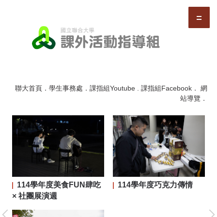
跳
到
主
要
內
容
區
聯大首頁
．
學生事務處
．
課指組Youtube
.
課指組Facebook
．
網
站導覽
．
114學年度美食FUN肆吃
114學年度巧克力傳情
二屆
× 社團展演週
大