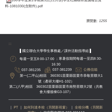
料-1081030(含附件).pdf
瀏覽數:
1255
:::
▌國立聯合大學學生事務處／課外活動指導組 ▌
每週一至五8:00-17:00
；寒暑假期間每週一至四8:30-
16:30
037-381235
037-381239
公務信箱
第一(二坪山)校區 360301苗栗縣苗栗市恭敬里聯大1
號（產研大樓H1-102）
第二(八甲)校區 360302苗栗縣苗栗市南勢里聯大2號（共教
會大樓後棟G3-107）
｜
PT
｜
如何到達本校（另開新視窗）
｜
全校分機（另開新