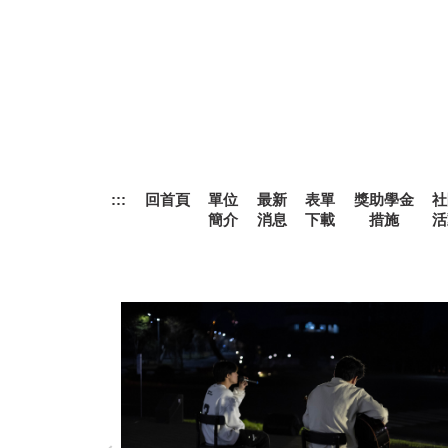
跳
到
主
要
內
容
區
:::
回首頁
單位
最新
表單
獎助學金
社
簡介
消息
下載
措施
活