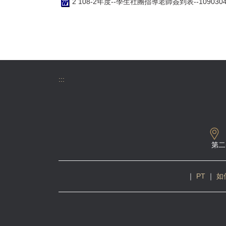
2 108-2年度--學生社團指導老師簽到表--1090304d
:::
第二
｜
PT
｜
如