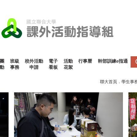
團
班級
校外活動
電子
活動
行事曆
幹部訓練e指通
動
事務
申請
看板
花絮
聯大首頁
．
學生事