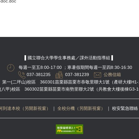
oc.doc
▌國立聯合大學學生事務處／課外活動指導組 ▌
每週一至五8:00-17:00
；寒暑假期間每週一至四8:30-16:30
037-381235
037-381239
公務信箱
第一(二坪山)校區 360301苗栗縣苗栗市恭敬里聯大1號（產研大樓H1-
(八甲)校區 360302苗栗縣苗栗市南勢里聯大2號（共教會大樓後棟G3-1
何到達本校（另開新視窗）
｜
全校分機（另開新視窗）
｜
校安緊急聯絡 03