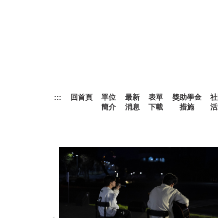
跳
到
主
要
內
容
區
:::
回首頁
單位
最新
表單
獎助學金
社
簡介
消息
下載
措施
活