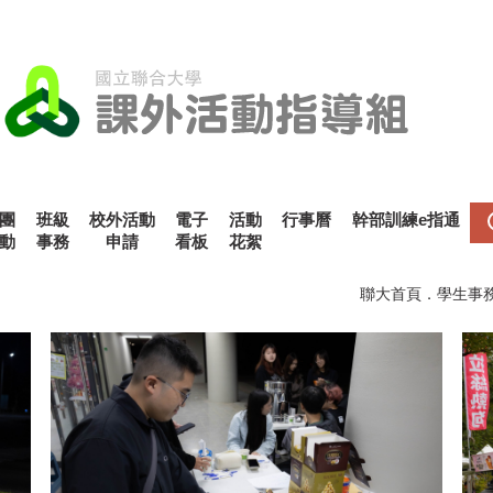
團
班級
校外活動
電子
活動
行事曆
幹部訓練e指通
動
事務
申請
看板
花絮
聯大首頁
．
學生事