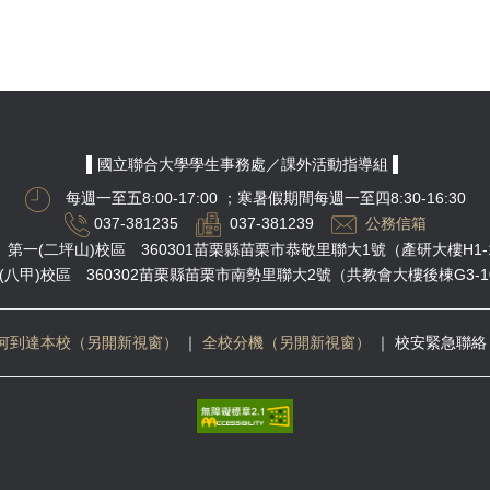
▌國立聯合大學學生事務處／課外活動指導組 ▌
每週一至五8:00-17:00
；寒暑假期間每週一至四8:30-16:30
037-381235
037-381239
公務信箱
第一(二坪山)校區 360301苗栗縣苗栗市恭敬里聯大1號（產研大樓H1-
(八甲)校區 360302苗栗縣苗栗市南勢里聯大2號（共教會大樓後棟G3-1
何到達本校（另開新視窗）
｜
全校分機（另開新視窗）
｜
校安緊急聯絡 03