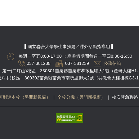
▌國立聯合大學學生事務處／課外活動指導組 ▌
每週一至五8:00-17:00
；寒暑假期間每週一至四8:30-16:30
037-381235
037-381239
公務信箱
第一(二坪山)校區 360301苗栗縣苗栗市恭敬里聯大1號（產研大樓H1-
(八甲)校區 360302苗栗縣苗栗市南勢里聯大2號（共教會大樓後棟G3-1
何到達本校（另開新視窗）
｜
全校分機（另開新視窗）
｜
校安緊急聯絡 03