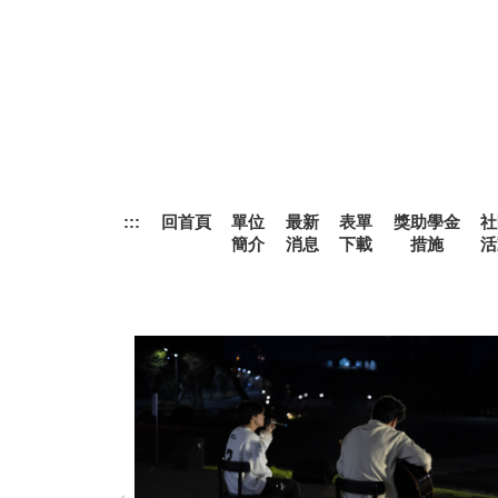
跳
到
主
要
內
容
區
:::
回首頁
單位
最新
表單
獎助學金
社
簡介
消息
下載
措施
活