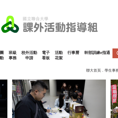
團
班級
校外活動
電子
活動
行事曆
幹部訓練e指通
動
事務
申請
看板
花絮
聯大首頁
．
學生事