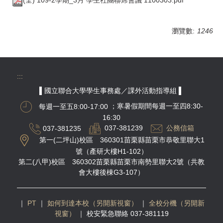
瀏覽數:
1246
:::
▌國立聯合大學學生事務處／課外活動指導組 ▌
每週一至五8:00-17:00
；寒暑假期間每週一至四8:30-
16:30
037-381235
037-381239
公務信箱
第一(二坪山)校區 360301苗栗縣苗栗市恭敬里聯大1
號（產研大樓H1-102）
第二(八甲)校區 360302苗栗縣苗栗市南勢里聯大2號（共教
會大樓後棟G3-107）
｜
PT
｜
如何到達本校（另開新視窗）
｜
全校分機（另開新
視窗）
｜
校安緊急聯絡 037-381119