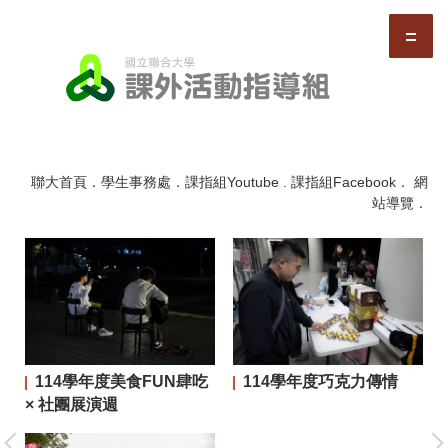
跳
到
主
要
內
容
區
聯大首頁
．
學生事務處
．
課指組Youtube
.
課指組Facebook
．
網
站導覽
．
114學年度美食FUN肆吃
114學年度巧克力傳情
二屆
× 社團展演週
大