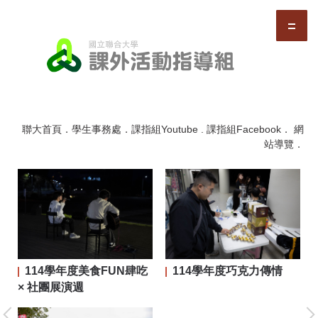
跳
到
主
要
內
容
區
聯大首頁
．
學生事務處
．
課指組Youtube
.
課指組Facebook
．
網
站導覽
．
114學年度美食FUN肆吃
114學年度巧克力傳情
二屆
× 社團展演週
大