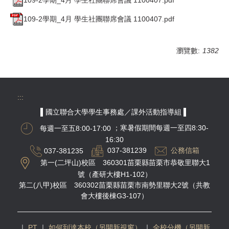
109-2學期_4月 學生社團聯席會議 1100407.pdf
瀏覽數:
1382
:::
▌國立聯合大學學生事務處／課外活動指導組 ▌
每週一至五8:00-17:00
；寒暑假期間每週一至四8:30-
16:30
037-381235
037-381239
公務信箱
第一(二坪山)校區 360301苗栗縣苗栗市恭敬里聯大1
號（產研大樓H1-102）
第二(八甲)校區 360302苗栗縣苗栗市南勢里聯大2號（共教
會大樓後棟G3-107）
｜
PT
｜
如何到達本校（另開新視窗）
｜
全校分機（另開新