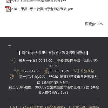
2 第二學期--學生社團指導老師簽到表.pdf
瀏覽數:
979
:::
▌國立聯合大學學生事務處／課外活動指導組 ▌
每週一至五8:00-17:00
；寒暑假期間每週一至四8:30-
16:30
037-381235
037-381239
公務信箱
第一(二坪山)校區 360301苗栗縣苗栗市恭敬里聯大1
號（產研大樓H1-102）
第二(八甲)校區 360302苗栗縣苗栗市南勢里聯大2號（共教
會大樓後棟G3-107）
｜
PT
｜
如何到達本校（另開新視窗）
｜
全校分機（另開新