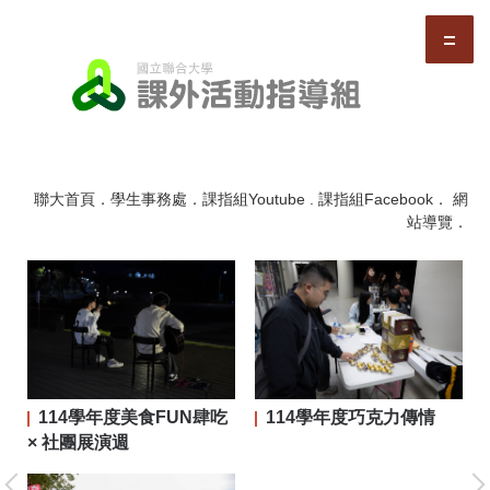
跳
到
主
要
內
容
區
聯大首頁
．
學生事務處
．
課指組Youtube
.
課指組Facebook
．
網
站導覽
．
114學年度美食FUN肆吃
114學年度巧克力傳情
二屆
× 社團展演週
大