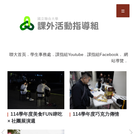
跳
到
主
要
內
容
區
聯大首頁
．
學生事務處
．
課指組Youtube
.
課指組Facebook
．
網
站導覽
．
114學年度美食FUN肆吃
114學年度巧克力傳情
二屆
× 社團展演週
大