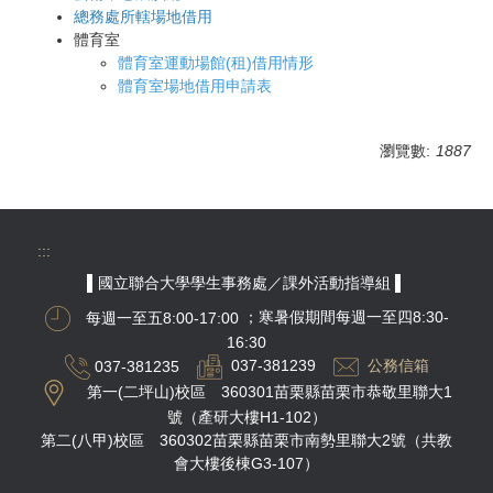
總務處所轄場地借用
體育室
體育室運動場館(租)借用情形
體育室場地借用申請表
瀏覽數:
1887
:::
▌國立聯合大學學生事務處／課外活動指導組 ▌
每週一至五8:00-17:00
；寒暑假期間每週一至四8:30-
16:30
037-381235
037-381239
公務信箱
第一(二坪山)校區 360301苗栗縣苗栗市恭敬里聯大1
號（產研大樓H1-102）
第二(八甲)校區 360302苗栗縣苗栗市南勢里聯大2號（共教
會大樓後棟G3-107）