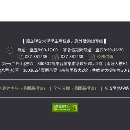
▌國立聯合大學學生事務處／課外活動指導組 ▌
每週一至五8:00-17:00
；寒暑假期間每週一至四8:30-16:30
037-381235
037-381239
公務信箱
第一(二坪山)校區 360301苗栗縣苗栗市恭敬里聯大1號（產研大樓H1-
(八甲)校區 360302苗栗縣苗栗市南勢里聯大2號（共教會大樓後棟G3-1
何到達本校（另開新視窗）
｜
全校分機（另開新視窗）
｜
校安緊急聯絡 03