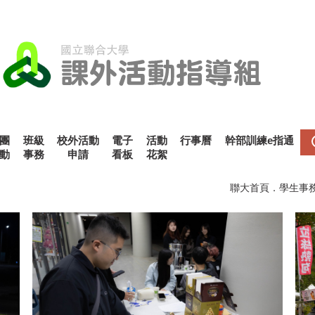
團
班級
校外活動
電子
活動
行事曆
幹部訓練e指通
動
事務
申請
看板
花絮
聯大首頁
．
學生事