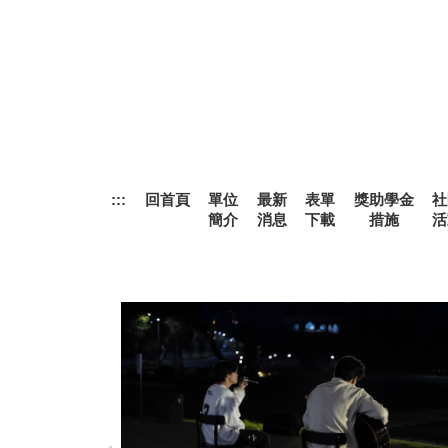
跳
到
主
要
內
容
區
:::
回首頁
單位
最新
表單
獎助學金
社
簡介
消息
下載
措施
活