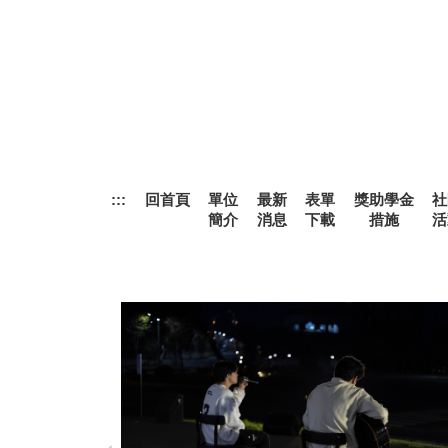
跳
到
主
要
內
容
區
:::
回首頁
單位
最新
表單
獎助學金
社
簡介
消息
下載
措施
活