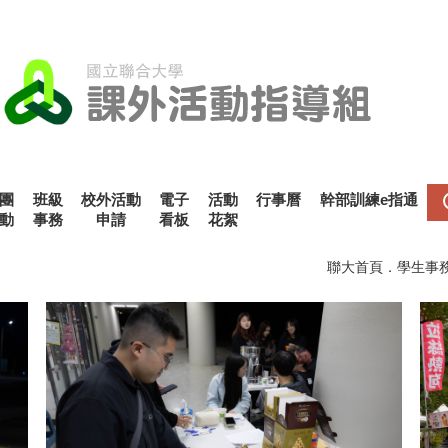
團
班級
校外活動
電子
活動
行事曆
幹部訓練e指通
動
事務
申請
看板
花絮
聯大首頁
．
學生事