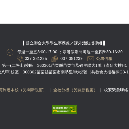
▌國立聯合大學學生事務處／課外活動指導組 ▌
每週一至五8:00-17:00
；寒暑假期間每週一至四8:30-16:30
037-381235
037-381239
公務信箱
第一(二坪山)校區 360301苗栗縣苗栗市恭敬里聯大1號（產研大樓H1-
(八甲)校區 360302苗栗縣苗栗市南勢里聯大2號（共教會大樓後棟G3-1
何到達本校（另開新視窗）
｜
全校分機（另開新視窗）
｜
校安緊急聯絡 03