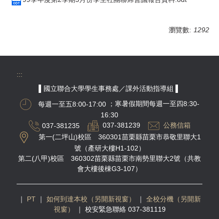
瀏覽數:
1292
:::
▌國立聯合大學學生事務處／課外活動指導組 ▌
每週一至五8:00-17:00
；寒暑假期間每週一至四8:30-
16:30
037-381235
037-381239
公務信箱
第一(二坪山)校區 360301苗栗縣苗栗市恭敬里聯大1
號（產研大樓H1-102）
第二(八甲)校區 360302苗栗縣苗栗市南勢里聯大2號（共教
會大樓後棟G3-107）
｜
PT
｜
如何到達本校（另開新視窗）
｜
全校分機（另開新
視窗）
｜
校安緊急聯絡 037-381119