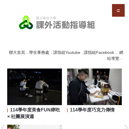
跳
到
主
要
內
容
區
聯大首頁
．
學生事務處
．
課指組Youtube
.
課指組Facebook
．
網
站導覽
．
114學年度美食FUN肆吃
114學年度巧克力傳情
二屆
× 社團展演週
大