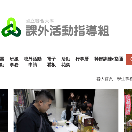
團
班級
校外活動
電子
活動
行事曆
幹部訓練e指通
動
事務
申請
看板
花絮
聯大首頁
．
學生事