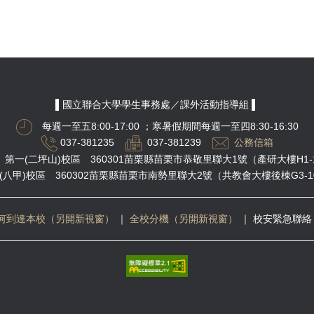
▌國立聯合大學學生事務處／課外活動指導組 ▌
每週一至五8:00-17:00
；寒暑假期間每週一至四8:30-16:30
037-381235
037-381239
公務信箱
第一(二坪山)校區 360301苗栗縣苗栗市恭敬里聯大1號（產研大樓H1-
(八甲)校區 360302苗栗縣苗栗市南勢里聯大2號（共教會大樓後棟G3-1
何到達本校（另開新視窗）
｜
全校分機（另開新視窗）
｜
校安緊急聯絡 03