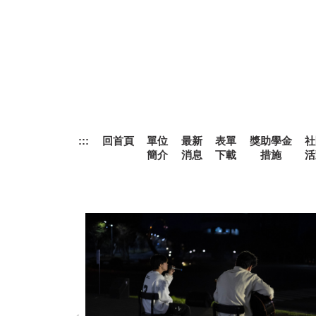
跳
到
主
要
內
容
區
:::
回首頁
單位
最新
表單
獎助學金
社
簡介
消息
下載
措施
活