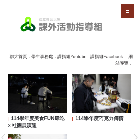
跳
到
主
要
內
容
區
聯大首頁
．
學生事務處
．
課指組Youtube
.
課指組Facebook
．
網
站導覽
．
114學年度美食FUN肆吃
114學年度巧克力傳情
二屆
× 社團展演週
大