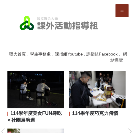
跳
到
主
要
內
容
區
聯大首頁
．
學生事務處
．
課指組Youtube
.
課指組Facebook
．
網
站導覽
．
114學年度美食FUN肆吃
114學年度巧克力傳情
二屆
× 社團展演週
大