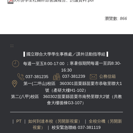
瀏覽數:
866
:::
▌國立聯合大學學生事務處／課外活動指導組 ▌
每週一至五8:00-17:00
；寒暑假期間每週一至四8:30-
16:30
037-381235
037-381239
公務信箱
第一(二坪山)校區 360301苗栗縣苗栗市恭敬里聯大1
號（產研大樓H1-102）
第二(八甲)校區 360302苗栗縣苗栗市南勢里聯大2號（共教
會大樓後棟G3-107）
｜
PT
｜
如何到達本校（另開新視窗）
｜
全校分機（另開新
視窗）
｜
校安緊急聯絡 037-381119