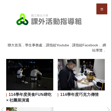
跳
到
主
要
內
容
區
聯大首頁
．
學生事務處
．
課指組Youtube
.
課指組Facebook
．
網
站導覽
．
114學年度美食FUN肆吃
114學年度巧克力傳情
二屆
× 社團展演週
大