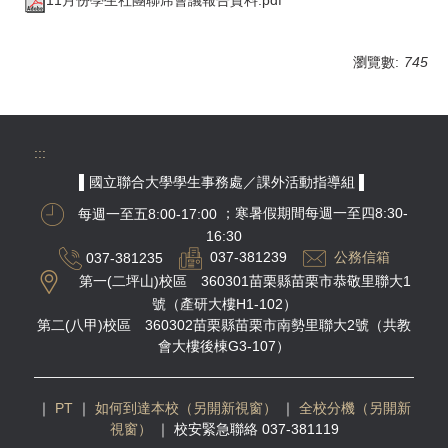
瀏覽數:
745
:::
▌國立聯合大學學生事務處／課外活動指導組 ▌
每週一至五8:00-17:00
；寒暑假期間每週一至四8:30-
16:30
037-381235
037-381239
公務信箱
第一(二坪山)校區 360301苗栗縣苗栗市恭敬里聯大1
號（產研大樓H1-102）
第二(八甲)校區 360302苗栗縣苗栗市南勢里聯大2號（共教
會大樓後棟G3-107）
｜
PT
｜
如何到達本校（另開新視窗）
｜
全校分機（另開新
視窗）
｜
校安緊急聯絡 037-381119