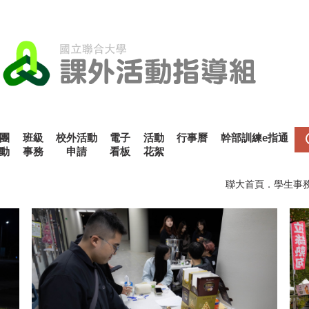
團
班級
校外活動
電子
活動
行事曆
幹部訓練e指通
動
事務
申請
看板
花絮
聯大首頁
．
學生事