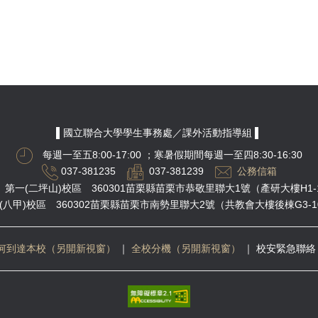
▌國立聯合大學學生事務處／課外活動指導組 ▌
每週一至五8:00-17:00
；寒暑假期間每週一至四8:30-16:30
037-381235
037-381239
公務信箱
第一(二坪山)校區 360301苗栗縣苗栗市恭敬里聯大1號（產研大樓H1-
(八甲)校區 360302苗栗縣苗栗市南勢里聯大2號（共教會大樓後棟G3-1
何到達本校（另開新視窗）
｜
全校分機（另開新視窗）
｜
校安緊急聯絡 03