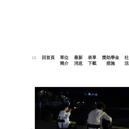
跳
到
主
要
內
容
區
:::
回首頁
單位
最新
表單
獎助學金
社
簡介
消息
下載
措施
活