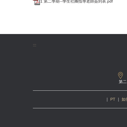
1 第二學期--學生社團指導老師簽到表.pdf
:::
第二
｜
PT
｜
如