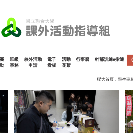
團
班級
校外活動
電子
活動
行事曆
幹部訓練e指通
動
事務
申請
看板
花絮
聯大首頁
．
學生事