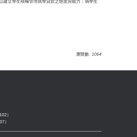
以建立學生積極管理就學貸款之態度與能力；倘學生
瀏覽數:
1064
102）
07）