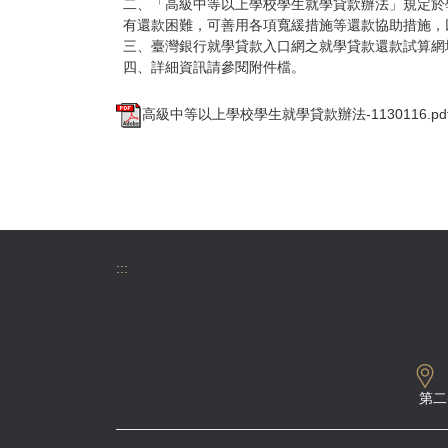
二、「高級中等以上學校學生就學貸款辦法」規定於
有還款困難，可善用各項寬緩措施等還款協助措施，
三、臺灣銀行就學貸款入口網之就學貸款還款試算網址:https://sloa
四、詳細資訊請參閱附件檔。
高級中等以上學校學生就學貸款辦法-1130116.pd
:::
第二