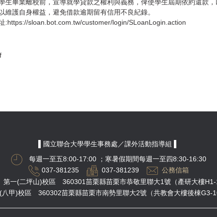
學生畢業離校前，宣導就學貸款之權利與義務，俾使學生屆期依約還款，
以維護自身權益，避免借款逾期留有信用不良紀錄。
n.bot.com.tw/customer/login/SLoanLogin.action
f
▌國立聯合大學學生事務處／課外活動指導組 ▌
每週一至五8:00-17:00
；寒暑假期間每週一至四8:30-16:30
037-381235
037-381239
公務信箱
第一(二坪山)校區 360301苗栗縣苗栗市恭敬里聯大1號（產研大樓H1-
(八甲)校區 360302苗栗縣苗栗市南勢里聯大2號（共教會大樓後棟G3-1