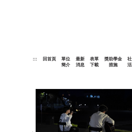
跳
到
主
要
內
容
區
:::
回首頁
單位
最新
表單
獎助學金
社
簡介
消息
下載
措施
活