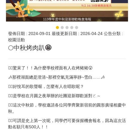
113學年度中秋迎新聯歡晚會海報
發佈日期 :
2024-09-01
最後更新日期 :
2026-04-24
公告分類 :
校園活動
🌕中秋烤肉趴
🤩
💁‍♂️驚呆了！！為什麼學校裡面有人在烤豬豬😲
🎶那裡湖面總是澄清~那裡空氣充滿寧靜~雪白……🎶
💁‍♂️好悅耳的歌聲喔，怎麼有人在唱歌呢？
💁‍♀️是學校在月圓之夜舉辦的社團迎新聯歡派對ㄛ～
💁‍♀️這次中秋節，學校邀請各位同學齊聚新宿前的圓形廣場相慶中
秋。
💁‍♀️可謂是史上第一次呢，同學們可要保握機會報名，因為這次活
動名額只有500人！！