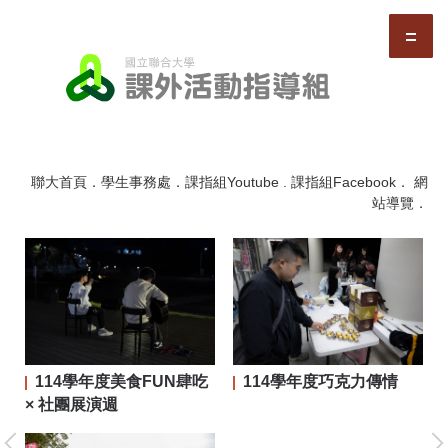
跳
到
主
要
內
容
區
聯大首頁
．
學生事務處
．
課指組Youtube
.
課指組Facebook
．
網
站導覽
．
114學年度美食FUN肆吃
114學年度巧克力傳情
二屆
× 社團展演週
大