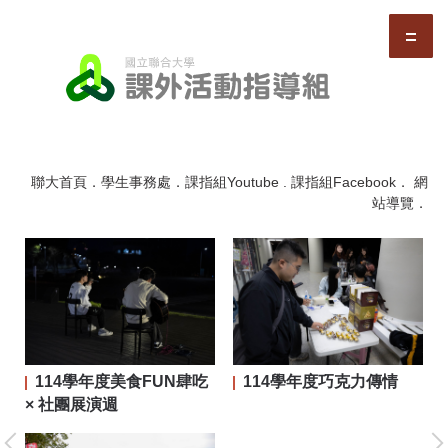
跳
到
主
要
內
容
區
聯大首頁
．
學生事務處
．
課指組Youtube
.
課指組Facebook
．
網
站導覽
．
114學年度美食FUN肆吃
114學年度巧克力傳情
二屆
× 社團展演週
大