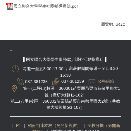
國立聯合大學學生社團輔導辦法.pdf
瀏覽數:
2411
:::
▌國立聯合大學學生事務處／課外活動指導組 ▌
每週一至五8:00-17:00
；寒暑假期間每週一至四8:30-
16:30
037-381235
037-381239
公務信箱
第一(二坪山)校區 360301苗栗縣苗栗市恭敬里聯大1
號（產研大樓H1-102）
第二(八甲)校區 360302苗栗縣苗栗市南勢里聯大2號（共教
會大樓後棟G3-107）
｜
PT
｜
如何到達本校（另開新視窗）
｜
全校分機（另開新