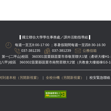
▌國立聯合大學學生事務處／課外活動指導組 ▌
每週一至五8:00-17:00
；寒暑假期間每週一至四8:30-16:30
037-381235
037-381239
公務信箱
第一(二坪山)校區 360301苗栗縣苗栗市恭敬里聯大1號（產研大樓H1-
(八甲)校區 360302苗栗縣苗栗市南勢里聯大2號（共教會大樓後棟G3-1
何到達本校（另開新視窗）
｜
全校分機（另開新視窗）
｜
校安緊急聯絡 03