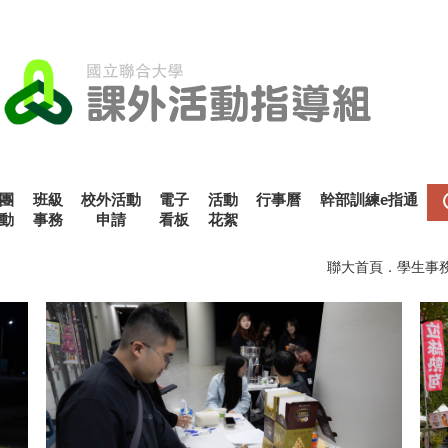
團
班級
校外活動
電子
活動
行事曆
幹部訓練e指通
動
事務
申請
看板
花絮
聯大首頁
．
學生事