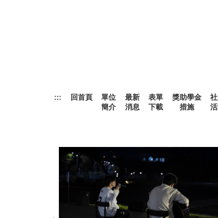
跳
到
主
要
內
容
區
:::
回首頁
單位
最新
表單
獎助學金
社
簡介
消息
下載
措施
活