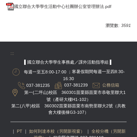
國立聯合大學學生活動中心社團辦公室管理辦法.pdf
瀏覽數:
3591
:::
▌國立聯合大學學生事務處／課外活動指導組 ▌
每週一至五8:00-17:00
；寒暑假期間每週一至四8:30-
16:30
037-381235
037-381239
公務信箱
第一(二坪山)校區 360301苗栗縣苗栗市恭敬里聯大1
號（產研大樓H1-102）
第二(八甲)校區 360302苗栗縣苗栗市南勢里聯大2號（共教
會大樓後棟G3-107）
｜
PT
｜
如何到達本校（另開新視窗）
｜
全校分機（另開新