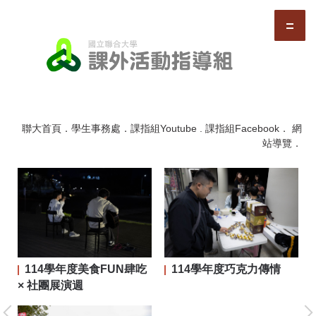
跳
到
主
要
內
容
區
聯大首頁
．
學生事務處
．
課指組Youtube
.
課指組Facebook
．
網
站導覽
．
114學年度美食FUN肆吃
114學年度巧克力傳情
二屆
× 社團展演週
大