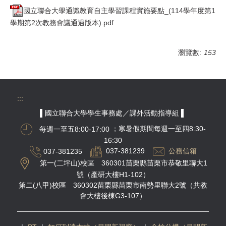
國立聯合大學通識教育自主學習課程實施要點_(114學年度第1
學期第2次教務會議通過版本).pdf
瀏覽數:
153
:::
▌國立聯合大學學生事務處／課外活動指導組 ▌
每週一至五8:00-17:00
；寒暑假期間每週一至四8:30-
16:30
037-381235
037-381239
公務信箱
第一(二坪山)校區 360301苗栗縣苗栗市恭敬里聯大1
號（產研大樓H1-102）
第二(八甲)校區 360302苗栗縣苗栗市南勢里聯大2號（共教
會大樓後棟G3-107）