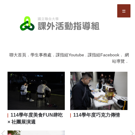
跳
到
主
要
內
容
區
聯大首頁
．
學生事務處
．
課指組Youtube
.
課指組Facebook
．
網
站導覽
．
114學年度美食FUN肆吃
114學年度巧克力傳情
二屆
× 社團展演週
大