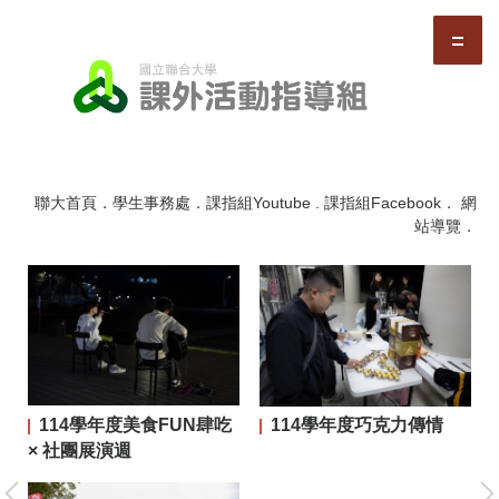
跳
到
主
要
內
容
區
聯大首頁
．
學生事務處
．
課指組Youtube
.
課指組Facebook
．
網
站導覽
．
114學年度美食FUN肆吃
114學年度巧克力傳情
二屆
× 社團展演週
大