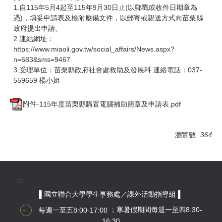
1.自115年5月4起至115年9月30日止(以郵戳或收件日期章為
憑)，填妥申請表及檢附應備文件，以郵寄或親送方式向苗栗縣
政府提出申請。
2.連結網址：
https://www.miaoli.gov.tw/social_affairs/News.aspx?
n=683&sms=9467
3.受理單位：苗栗縣政府社會處救助及發展科 連絡電話：037-
559659 楊小姐
附件-115年度苗栗縣購置電腦補助簡章及申請表.pdf
瀏覽數:
364
:::
▌國立聯合大學學生事務處／課外活動指導組 ▌
每週一至五8:00-17:00
；寒暑假期間每週一至四8:30-
16:30