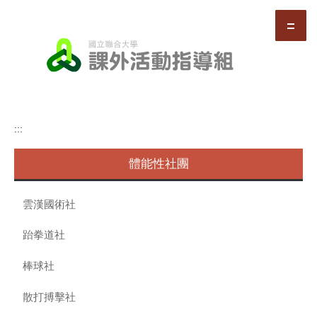
跳
到
主
要
內
容
區
:::
體能性社團
雲漢國術社
跆拳道社
棒球社
散打搏擊社