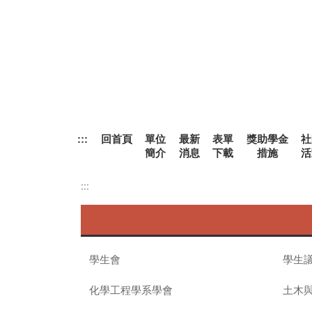
跳
到
主
要
內
容
區
:::
回首頁
單位
最新
表單
獎助學金
社
簡介
消息
下載
措施
活
:::
學生會
學生
化學工程學系學會
土木