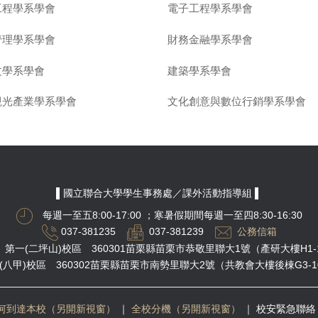
工程學系學會
電子工程學系學會
管理學系學會
財務金融學系學會
文學系學會
建築學系學會
觀光產業學系學會
文化創意與數位行銷學系學會
▌國立聯合大學學生事務處／課外活動指導組 ▌
每週一至五8:00-17:00
；寒暑假期間每週一至四8:30-16:30
037-381235
037-381239
公務信箱
第一(二坪山)校區 360301苗栗縣苗栗市恭敬里聯大1號（產研大樓H1-
(八甲)校區 360302苗栗縣苗栗市南勢里聯大2號（共教會大樓後棟G3-1
何到達本校（另開新視窗）
｜
全校分機（另開新視窗）
｜
校安緊急聯絡 03