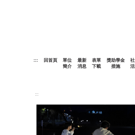
跳
到
主
要
內
容
區
:::
回首頁
單位
最新
表單
獎助學金
社
簡介
消息
下載
措施
活
:::