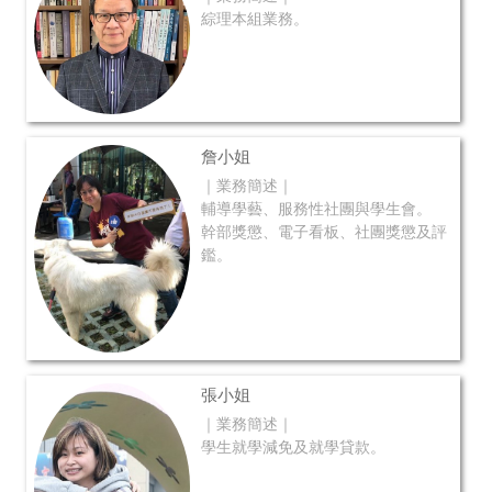
綜理本組業務。
詹小姐
｜業務簡述｜
輔導學藝、服務性社團與學生會。
幹部獎懲、電子看板、社團獎懲及評
鑑。
張小姐
｜業務簡述｜
學生就學減免及就學貸款。