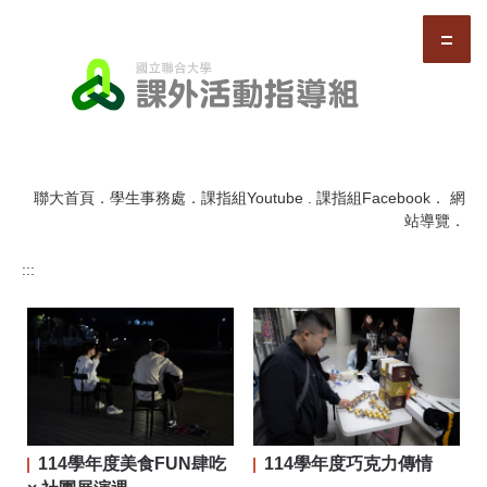
跳
到
主
要
內
容
區
聯大首頁
．
學生事務處
．
課指組Youtube
.
課指組Facebook
．
網
站導覽
．
:::
114學年度美食FUN肆吃
114學年度巧克力傳情
二屆