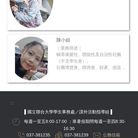
陳小姐
｜業務簡述｜
輔導康樂性、體能性及自治性社團
（不含學生會）。
社團博覽會、聯席會、財產、個資及
智財權。
教育優先區及帶動中小學。
:::
▌國立聯合大學學生事務處／課外活動指導組 ▌
每週一至五8:00-17:00
；寒暑假期間每週一至四8:30-
16:30
037-381235
037-381239
公務信箱