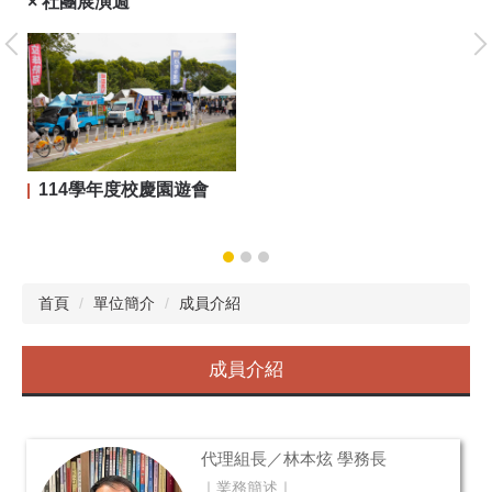
× 社團展演週
大
114學年度校慶園遊會
首頁
單位簡介
成員介紹
成員介紹
代理組長／林本炫 學務長
｜業務簡述｜