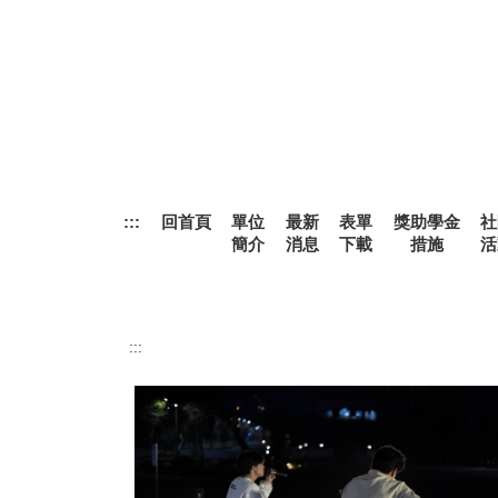
跳
到
主
要
內
容
區
:::
回首頁
單位
最新
表單
獎助學金
社
簡介
消息
下載
措施
活
:::