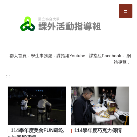
跳
到
主
要
內
容
區
聯大首頁
．
學生事務處
．
課指組Youtube
.
課指組Facebook
．
網
站導覽
．
:::
114學年度美食FUN肆吃
114學年度巧克力傳情
二屆