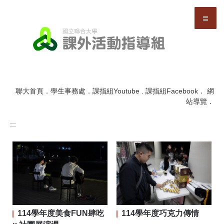
跳
到
主
要
內
容
區
聯大首頁
．
學生事務處
．
課指組Youtube
.
課指組Facebook
．
網
站導覽
．
:::
114學年度美食FUN肆吃
114學年度巧克力傳情
二屆