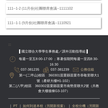
111--1-2 (11月份)社團聯席會議--1111102
111--1-1 (9月份)社團聯席會議--1110921
:::
▌國立聯合大學學生事務處／課外活動指導組 ▌
每週一至五8:00-17:00
；寒暑假期間每週一至四8:30-
16:30
037-381235
037-381239
公務信箱
第一(二坪山)校區 360301苗栗縣苗栗市恭敬里聯大1
號（產研大樓H1-102）
第二(八甲)校區 360302苗栗縣苗栗市南勢里聯大2號（共教
會大樓後棟G3-107）
｜
PT
｜
如何到達本校（另開新視窗）
｜
全校分機（另開新