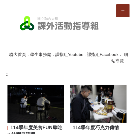
跳
到
主
要
內
容
區
聯大首頁
．
學生事務處
．
課指組Youtube
.
課指組Facebook
．
網
站導覽
．
:::
114學年度美食FUN肆吃
114學年度巧克力傳情
二屆